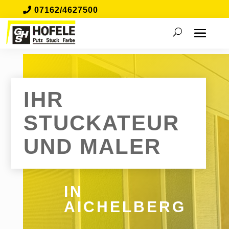
07162/4627500
IHR
STUCKATEUR
UND MALER
IN
AICHELBERG