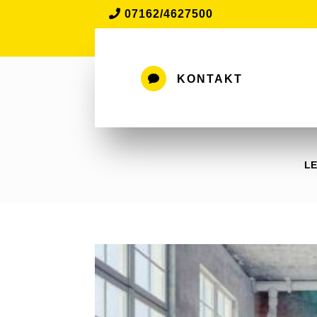
07162/4627500

KONTAKT
LE