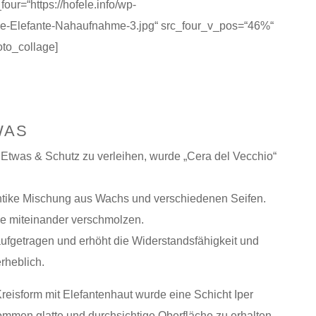
our=“https://hofele.info/wp-
die-Elefante-Nahaufnahme-3.jpg“ src_four_v_pos=“46%“
to_collage]
WAS
twas & Schutz zu verleihen, wurde „Cera del Vecchio“
ntike Mischung aus Wachs und verschiedenen Seifen.
e miteinander verschmolzen.
fgetragen und erhöht die Widerstandsfähigkeit und
rheblich.
eisform mit Elefantenhaut wurde eine Schicht Iper
ommen glatte und durchsichtige Oberfläche zu erhalten.