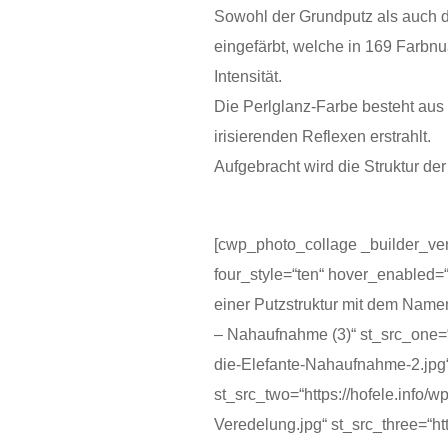
Sowohl der Grundputz als auch de
eingefärbt, welche in 169 Farbnua
Intensität.
Die Perlglanz-Farbe besteht aus 
irisierenden Reflexen erstrahlt.
Aufgebracht wird die Struktur der
[cwp_photo_collage _builder_ve
four_style=“ten“ hover_enabled=
einer Putzstruktur mit dem Namen
– Nahaufnahme (3)“ st_src_one=“h
die-Elefante-Nahaufnahme-2.jp
st_src_two=“https://hofele.info/w
Veredelung.jpg“ st_src_three=“htt