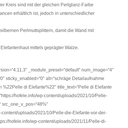
r Kreis sind mit der gleichen Perlglanz-Farbe
ncen erhältlich ist, jedoch in unterschiedlicher
silbernen Perlmuttsplittern, damit die Wand mit
 Elefantenhaut mittels geprägter Walze.
rsion=“4.11.3″ _module_preset=“default“ num_image=“4″
“0″ sticky_enabled=“0″ alt=“schräge Detailaufnahme
 %22Pelle di Elefante%22″ title_text=“Pelle di Elefante
ttps://hofele.info/wp-content/uploads/2021/10/Pelle-
g“ src_one_v_pos=“48%“
p-content/uploads/2021/10/Pelle-die-Elefante-vor-der-
ps://hofele.info/wp-content/uploads/2021/11/Pelle-di-