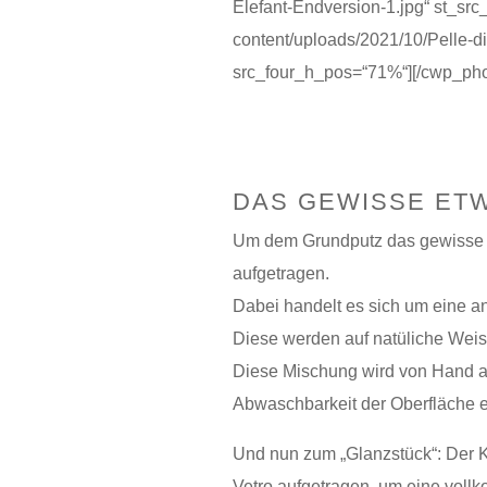
Elefant-Endversion-1.jpg“ st_src_f
content/uploads/2021/10/Pelle-
src_four_h_pos=“71%“][/cwp_pho
DAS GEWISSE ET
Um dem Grundputz das gewisse E
aufgetragen.
Dabei handelt es sich um eine a
Diese werden auf natüliche Weis
Diese Mischung wird von Hand au
Abwaschbarkeit der Oberfläche e
Und nun zum „Glanzstück“: Der Kr
Vetro aufgetragen, um eine vollk