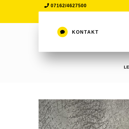
07162/4627500

KONTAKT
LE