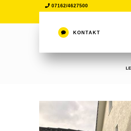
07162/4627500

KONTAKT
LE