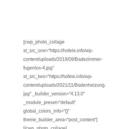
[cwp_photo_collage
st_src_one=“https://hofele.info/wp-
content/uploads/2019/09/Badezimmer-
fugenlos-4.jpg“
st_src_two=“https://hofele.info/wp-
content/uploads/2021/11/Bodenheizung.
jpg“ _builder_version=“4.13.0″
_module_preset=“default“
global_colors_info=“{}“
theme_builder_area=“post_content“]
[/cwp_photo_collage]