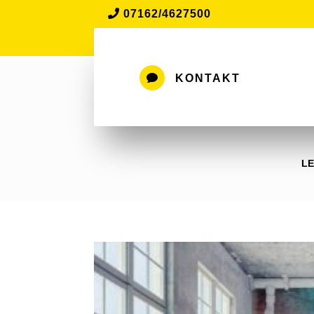
07162/4627500

KONTAKT
LE