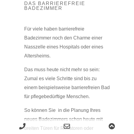
DAS BARRIEREFREIE
BADEZIMMER
Für viele haben barrierefreie
Badezimmer noch den Charme einer
Nasszelle eines Hospitals oder eines
Altersheims.
Das muss heute nicht mehr so sein:
Zumal es viele Schritte sind bis zu
einem beispielsweise barrierefreien Bad
für pflegebedürftige Menschen.
So können Sie in die Planung Ihres
neues Badezimmers schon heute mit
Phone
Email
Scroll
breiten Türen für Rollatoren oder