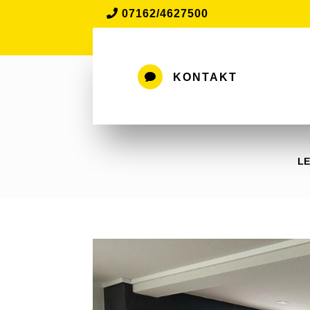
07162/4627500

KONTAKT
LE