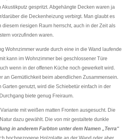
n Akustikputz gespritzt. Abgehängte Decken waren ja
r/darüber die Deckenheizung verbirgt. Man glaubt es
 diesem riesigen Raum herrscht, auch in der Zeit als
tern vorzufinden waren.
tung Wohnzimmer wurde durch eine in die Wand laufende
Somit kann im Wohnzimmer bei geschlossener Türe
uch wenn in der offenen Küche noch gewerkelt wird.
 an Gemütlichkeit beim abendlichen Zusammensein.
arten genutzt, wird die Schiebetür einfach in der
r Durchgang biete genug Freiraum.
r Variante mit weißen matten Fronten ausgesucht. Die
 Natur dazu gewählt. Die von mir gestaltete dunkle
lung in anderem Farbton unter dem Namen „Terra“
sisch hochgezogene Holzplatte an der Wand oder aber