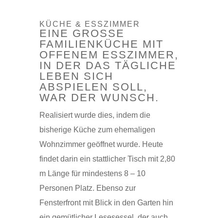
KÜCHE & ESSZIMMER
EINE GROSSE F
AMILIENKÜCHE MIT O
FFENEM ESSZIMMER, I
N DER DAS TÄGLICHE L
EBEN SICH A
BSPIELEN SOLL, W
AR DER WUNSCH.
Realisiert wurde dies, indem die
bisherige Küche zum ehemaligen
Wohnzimmer geöffnet wurde. Heute
findet darin ein stattlicher Tisch mit 2,80
m Länge für mindestens 8 – 10
Personen Platz. Ebenso zur
Fensterfront mit Blick in den Garten hin
ein gemütlicher Lesesessel, der auch