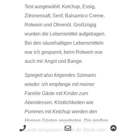
Test ausgewählt: Ketchup, Essig,
Zitronensaft, Senf, Balsamico Creme,
Rotwein und Olivenöl. Großzügig
wurden die Lebensmittel aufgetragen.
Bei den säurehaltigen Lebensmitteln
war ich gespannt, beim Rotwein war
auch mir Angst und Bange.
Spiegelt also folgendes Szenario
wieder: ich empfange mit meiner
Familie Gäste mit Kinder zum
Abendessen. Köstlichkeiten wie
Pommes mit Ketchup werden den
kleinen Gästen angeboten. Die großen
Phone
Email
Scroll
Leute verspeisen lieber Ihr Steak oder